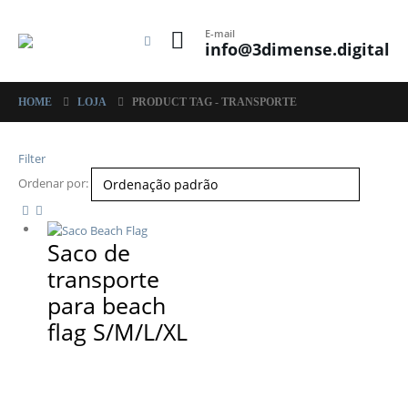
E-mail
info@3dimense.digital
HOME
LOJA
PRODUCT TAG -
TRANSPORTE
Filter
Ordenar por:
Saco de
transporte
para beach
flag S/M/L/XL