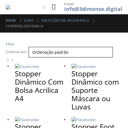
E-mail
info@3dimense.digital
HOME
LOJA
SOLUÇÕES DE SEGURANÇA
STOPPERS DINÂMICO
Filter
Ordenar por:
Stopper
Stopper
Dinâmico Com
Dinâmico com
Bolsa Acrilica
Suporte
A4
Máscara ou
Luvas
Stopper
Stopper Foot