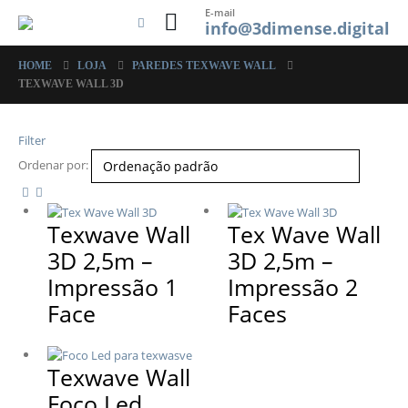
E-mail
info@3dimense.digital
HOME
LOJA
PAREDES TEXWAVE WALL
TEXWAVE WALL 3D
Filter
Ordenar por:
Texwave Wall
Tex Wave Wall
3D 2,5m –
3D 2,5m –
Impressão 1
Impressão 2
Face
Faces
Texwave Wall
Foco Led