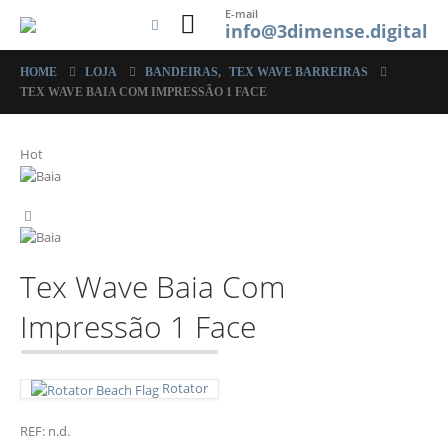
E-mail
info@3dimense.digital
HOME
LOJA
BANDEIRAS
,
TEX WAVE BARREIRAS
TEX WAVE BAIA COM IMPRESSÃO 1 FACE
Hot
Tex Wave Baia Com
Impressão 1 Face
Rotator
REF:
n.d.