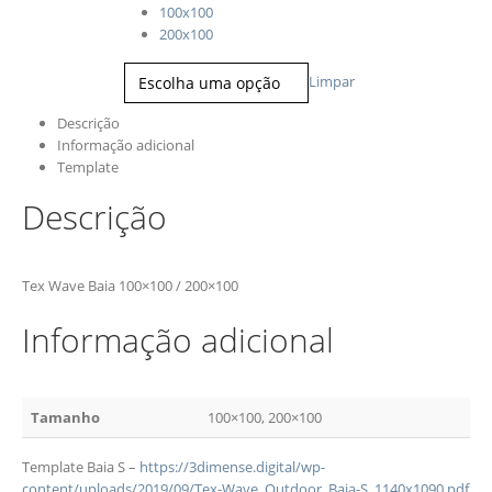
Tamanho
100x100
200x100
Limpar
Descrição
Informação adicional
Template
Descrição
Tex Wave Baia 100×100 / 200×100
Informação adicional
Tamanho
100×100, 200×100
Template Baia S –
https://3dimense.digital/wp-
content/uploads/2019/09/Tex-Wave_Outdoor_Baia-S_1140x1090.pdf