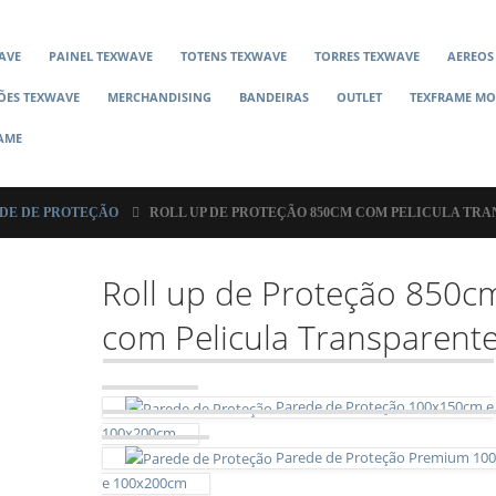
AVE
PAINEL TEXWAVE
TOTENS TEXWAVE
TORRES TEXWAVE
AEREOS
ÕES TEXWAVE
MERCHANDISING
BANDEIRAS
OUTLET
TEXFRAME M
RAME
DE DE PROTEÇÃO
ROLL UP DE PROTEÇÃO 850CM COM PELICULA TR
Roll up de Proteção 850c
com Pelicula Transparent
Parede de Proteção 100x150cm e
100x200cm
Parede de Proteção Premium 10
e 100x200cm