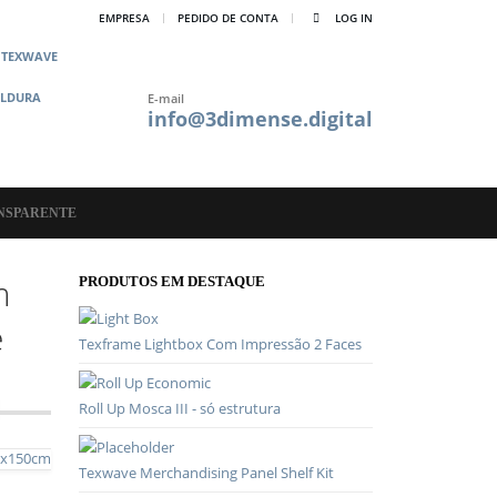
EMPRESA
PEDIDO DE CONTA
LOG IN
 TEXWAVE
OLDURA
E-mail
info@3dimense.digital
ANSPARENTE
m
PRODUTOS EM DESTAQUE
e
Texframe Lightbox Com Impressão 2 Faces
Roll Up Mosca III - só estrutura
0x150cm
Texwave Merchandising Panel Shelf Kit