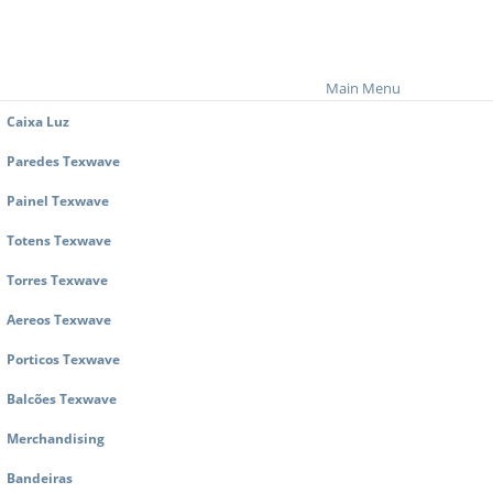
Main Menu
Caixa Luz
Paredes Texwave
Painel Texwave
Totens Texwave
Torres Texwave
Aereos Texwave
Porticos Texwave
Balcões Texwave
Merchandising
Bandeiras