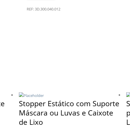
REF:
3D.300.040.012
te
Stopper Estático com Suporte
S
Máscara ou Luvas e Caixote
p
de Lixo