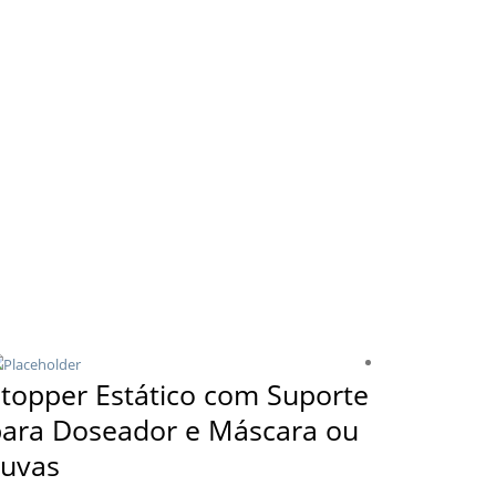
topper Estático com Suporte
Stoppe
ara Doseador e Máscara ou
Suporte
Luvas
Caixote