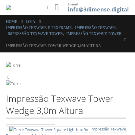
E-mail
info@3dimense.digital
HOME
LOJA
IMPRESSÃO TEXWAVE E TEXFRAME
,
IMPRESSÃO TEXWAVE
,
IMPRESSÃO TEXWAVE TOWER
,
IMPRESSÃO TEXWAVE TOWER
IMPRESSÃO TEXWAVE TOWER WEDGE 3,0M ALTURA
Impressão Texwave Tower
Wedge 3,0m Altura
Impressão Texwave