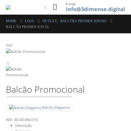
E-mail
info@3dimense.digital
HOME
LOJA
OUTLET
,
BALCÕES PROMOCIONAIS
BALCÃO PROMOCIONAL
Hot
Balcão Promocional
Balcão Elegance
REF:
3D.40.060.010
Descrição