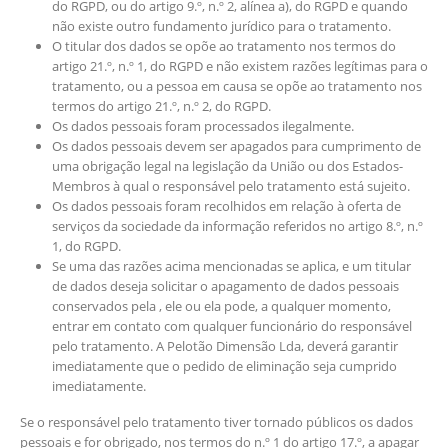
do RGPD, ou do artigo 9.º, n.º 2, alínea a), do RGPD e quando
não existe outro fundamento jurídico para o tratamento.
O titular dos dados se opõe ao tratamento nos termos do
artigo 21.º, n.º 1, do RGPD e não existem razões legítimas para o
tratamento, ou a pessoa em causa se opõe ao tratamento nos
termos do artigo 21.º, n.º 2, do RGPD.
Os dados pessoais foram processados ilegalmente.
Os dados pessoais devem ser apagados para cumprimento de
uma obrigação legal na legislação da União ou dos Estados-
Membros à qual o responsável pelo tratamento está sujeito.
Os dados pessoais foram recolhidos em relação à oferta de
serviços da sociedade da informação referidos no artigo 8.º, n.º
1, do RGPD.
Se uma das razões acima mencionadas se aplica, e um titular
de dados deseja solicitar o apagamento de dados pessoais
conservados pela , ele ou ela pode, a qualquer momento,
entrar em contato com qualquer funcionário do responsável
pelo tratamento. A Pelotão Dimensão Lda, deverá garantir
imediatamente que o pedido de eliminação seja cumprido
imediatamente.
Se o responsável pelo tratamento tiver tornado públicos os dados
pessoais e for obrigado, nos termos do n.º 1 do artigo 17.º, a apagar