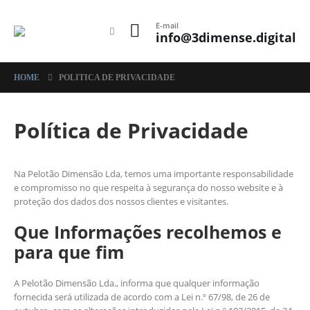
E-mail
info@3dimense.digital
HOME
POLITICA DE PRIVACIDADE
Política de Privacidade
Na Pelotão Dimensão Lda, temos uma importante responsabilidade
e compromisso no que respeita à segurança do nosso website e à
proteção dos dados dos nossos clientes e visitantes.
Que Informações recolhemos e
para que fim
A Pelotão Dimensão Lda., informa que qualquer informação
fornecida será utilizada de acordo com a Lei n.º 67/98, de 26 de