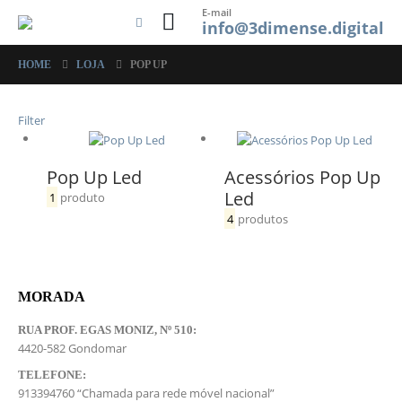
E-mail
info@3dimense.digital
HOME
LOJA
POP UP
Filter
Pop Up Led
Acessórios Pop Up
Led
1
produto
4
produtos
MORADA
RUA PROF. EGAS MONIZ, Nº 510:
4420-582 Gondomar
TELEFONE:
913394760 “Chamada para rede móvel nacional”